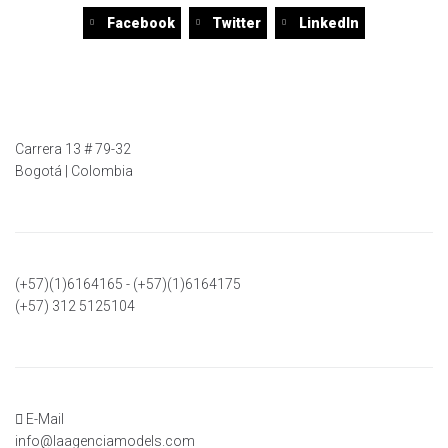
Facebook
Twitter
LinkedIn
Carrera 13 # 79-32
Bogotá | Colombia
(+57)(1)6164165 - (+57)(1)6164175
(+57) 312 5125104
E-Mail
info@laagenciamodels.com