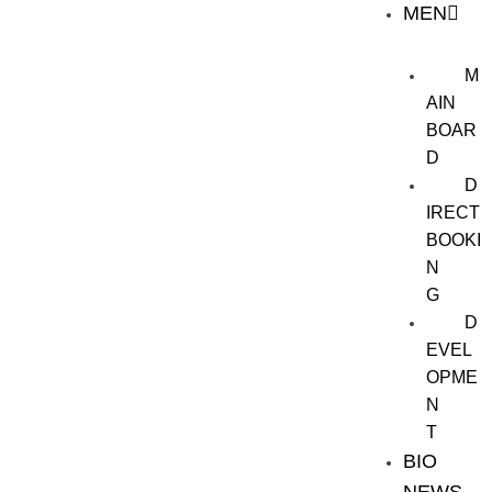
MEN
M
AIN
BOAR
D
D
IRECT
BOOKI
N
G
D
EVEL
OPME
N
T
BIO