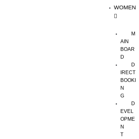
WOMEN
M
AIN
BOAR
D
D
IRECT
BOOKI
N
G
D
EVEL
OPME
N
T