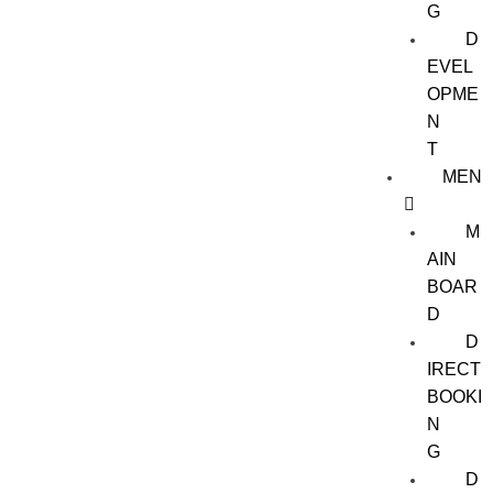
G
D
EVEL
OPME
N
T
MEN
M
AIN
BOAR
D
D
IRECT
BOOKI
N
G
D