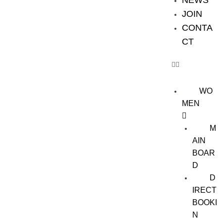
NEWS
JOIN
CONTA
CT
WO
MEN
M
AIN
BOAR
D
D
IRECT
BOOKI
N