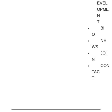
EVEL
OPME
N
T
BI
O
NE
WS
JOI
N
CON
TAC
T